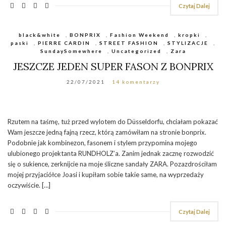
Czytaj Dalej
black&white
,
BONPRIX
,
Fashion Weekend
,
kropki
,
paski
,
PIERRE CARDIN
,
STREET FASHION
,
STYLIZACJE
,
SundaySomewhere
,
Uncategorized
,
Zara
JESZCZE JEDEN SUPER FASON Z BONPRIX
22/07/2021
14 komentarzy
Rzutem na taśmę, tuż przed wylotem do Düsseldorfu, chciałam pokazać
Wam jeszcze jedną fajną rzecz, którą zamówiłam na stronie bonprix.
Podobnie jak kombinezon, fasonem i stylem przypomina mojego
ulubionego projektanta RUNDHOLZ’a. Zanim jednak zacznę rozwodzić
się o sukience, zerknijcie na moje śliczne sandały ZARA. Pozazdrościłam
mojej przyjaciółce Joasi i kupiłam sobie takie same, na wyprzedaży
oczywiście. […]
Czytaj Dalej