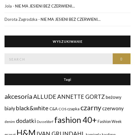
Jola
-
NIE MA JESIENI BEŻ CZERWIENI…
Dorota Zagrodzka
-
NIE MA JESIENI BEŻ CZERWIENI…
WYSZUKIWANIE
Search
Searc
for:
Tagi
akcesoria
ALLUDE
ANNETTE GORTZ
beżowy
czarny
black&white
biały
czerwony
C&A
czapka
COS
fashion 40+
dodatki
Fashion Week
denim
Dusseldorf
H&M
IVAN GRUNDAHL
granat
kamizela
kardigan