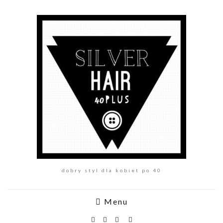
dobry styl dla kobiet po 40
Menu