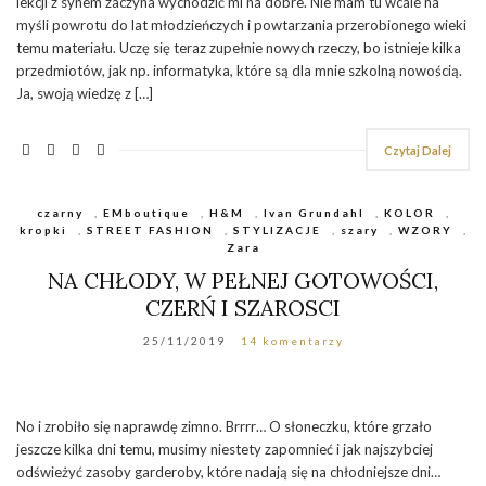
lekcji z synem zaczyna wychodzić mi na dobre. Nie mam tu wcale na
myśli powrotu do lat młodzieńczych i powtarzania przerobionego wieki
temu materiału. Uczę się teraz zupełnie nowych rzeczy, bo istnieje kilka
przedmiotów, jak np. informatyka, które są dla mnie szkolną nowością.
Ja, swoją wiedzę z […]
Czytaj Dalej
czarny
,
EMboutique
,
H&M
,
Ivan Grundahl
,
KOLOR
,
kropki
,
STREET FASHION
,
STYLIZACJE
,
szary
,
WZORY
,
Zara
NA CHŁODY, W PEŁNEJ GOTOWOŚCI,
CZERŃ I SZAROSCI
25/11/2019
14 komentarzy
No i zrobiło się naprawdę zimno. Brrrr… O słoneczku, które grzało
jeszcze kilka dni temu, musimy niestety zapomnieć i jak najszybciej
odświeżyć zasoby garderoby, które nadają się na chłodniejsze dni…