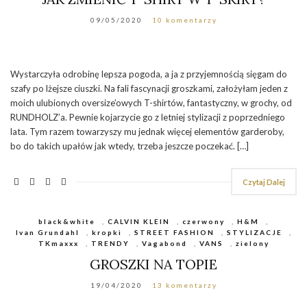
09/05/2020
10 komentarzy
Wystarczyła odrobinę lepsza pogoda, a ja z przyjemnością sięgam do
szafy po lżejsze ciuszki. Na fali fascynacji groszkami, założyłam jeden z
moich ulubionych oversize’owych T-shirtów, fantastyczny, w grochy, od
RUNDHOLZ’a. Pewnie kojarzycie go z letniej stylizacji z poprzedniego
lata. Tym razem towarzyszy mu jednak więcej elementów garderoby,
bo do takich upałów jak wtedy, trzeba jeszcze poczekać. […]
Czytaj Dalej
black&white
,
CALVIN KLEIN
,
czerwony
,
H&M
,
Ivan Grundahl
,
kropki
,
STREET FASHION
,
STYLIZACJE
,
TKmaxxx
,
TRENDY
,
Vagabond
,
VANS
,
zielony
GROSZKI NA TOPIE
19/04/2020
13 komentarzy