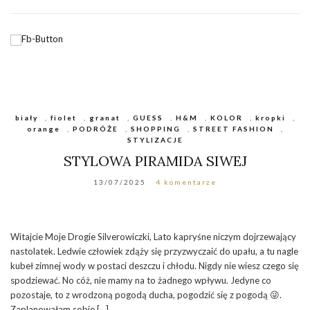
biały
,
fiolet
,
granat
,
GUESS
,
H&M
,
KOLOR
,
kropki
,
orange
,
PODRÓŻE
,
SHOPPING
,
STREET FASHION
,
STYLIZACJE
STYLOWA PIRAMIDA SIWEJ
13/07/2025
4 komentarze
Witajcie Moje Drogie Silverowiczki, Lato kapryśne niczym dojrzewający
nastolatek. Ledwie człowiek zdąży się przyzwyczaić do upału, a tu nagle
kubeł zimnej wody w postaci deszczu i chłodu. Nigdy nie wiesz czego się
spodziewać. No cóż, nie mamy na to żadnego wpływu. Jedyne co
pozostaje, to z wrodzoną pogodą ducha, pogodzić się z pogodą 😜.
Zaplanowałam sobie […]