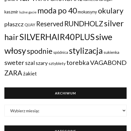
moda po 40
okulary
mokasyny
kaszmir
luźne gacie
silver
RUNDHOLZ
Reserved
płaszcz
QUAY
siwe
SILVERHAIR40PLUS
hair
włosy
stylizacja
spodnie
sukienka
spódnica
VAGABOND
sweter
torebka
szal
szary
sztyblety
ZARA
żakiet
ARCHIWUM
ARCHIWUM