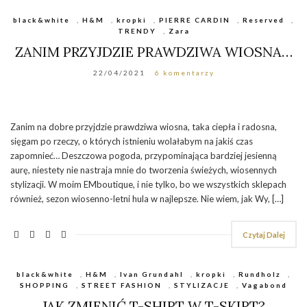
black&white
,
H&M
,
kropki
,
PIERRE CARDIN
,
Reserved
,
TRENDY
,
Zara
ZANIM PRZYJDZIE PRAWDZIWA WIOSNA…
22/04/2021
6 komentarzy
Zanim na dobre przyjdzie prawdziwa wiosna, taka ciepła i radosna,
sięgam po rzeczy, o których istnieniu wolałabym na jakiś czas
zapomnieć… Deszczowa pogoda, przypominająca bardziej jesienną
aurę, niestety nie nastraja mnie do tworzenia świeżych, wiosennych
stylizacji. W moim EMboutique, i nie tylko, bo we wszystkich sklepach
również, sezon wiosenno-letni hula w najlepsze. Nie wiem, jak Wy, […]
Czytaj Dalej
black&white
,
H&M
,
Ivan Grundahl
,
kropki
,
Rundholz
,
SHOPPING
,
STREET FASHION
,
STYLIZACJE
,
Vagabond
JAK ZMIENIĆ T-SHIRT W T-SKIRT?