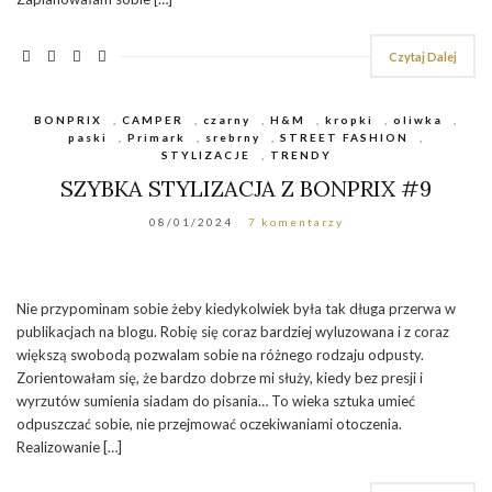
Czytaj Dalej
BONPRIX
,
CAMPER
,
czarny
,
H&M
,
kropki
,
oliwka
,
paski
,
Primark
,
srebrny
,
STREET FASHION
,
STYLIZACJE
,
TRENDY
SZYBKA STYLIZACJA Z BONPRIX #9
08/01/2024
7 komentarzy
Nie przypominam sobie żeby kiedykolwiek była tak długa przerwa w
publikacjach na blogu. Robię się coraz bardziej wyluzowana i z coraz
większą swobodą pozwalam sobie na różnego rodzaju odpusty.
Zorientowałam się, że bardzo dobrze mi służy, kiedy bez presji i
wyrzutów sumienia siadam do pisania… To wieka sztuka umieć
odpuszczać sobie, nie przejmować oczekiwaniami otoczenia.
Realizowanie […]