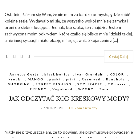
Ostatnio, żaliłam się Wam, że nie mam za bardzo pomysłu, gdzie robić
kolejne sesje. Wydawało mi się, że wszystko wokół mnie się zamyka i
broni do siebie dostępu… Jednak, kto szuka, ten znajdzie. Jestem
zachwycona moim odkryciem, które czaiło się blisko mnie i dzięki takiej,
a nie innej sytuacji, miało okazję mi się ujawnić. Skojarzenie z […]
Czytaj Dalej
Annette Gortz
,
black&white
,
Ivan Grundahl
,
KOLOR
,
kropki
,
MANGO
,
paski
,
print
,
Reserved
,
Rundholz
,
SHOPPING
,
STREET FASHION
,
STYLIZACJE
,
TKmaxxx
,
TRENDY
,
Vagabond
,
WZORY
,
Zara
JAK ODCZYTAĆ KOD KRESKOWY MODY?
27/03/2020
13 komentarzy
Nigdy nie przypuszczałam, że to powiem, ale przymusowe prowadzenie