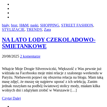
biały
,
brąz
,
H&M
,
paski
,
SHOPPING
,
STREET FASHION
,
STYLIZACJE
,
TRENDY
,
Zara
NA LATO LODY CZEKOLADOWO-
ŚMIETANKOWE
20/08/2025
2 komentarze
Witajcie Moje Drogie Silverowiczki, Większość z Was pewnie już
widziała na Facebooku moje mini relacje z szalonego weekendu w
Paryżu. Niebawem pojawi się obszerna relacja na blogu. Mam taką
masę zdjęć, że muszę się najpierw uporać z ich selekcją. Zanim
jednak ruszyłam na podbój światowej stolicy mody, miałam kilka
wolnych dni i zdążyłam zrobić w Warszawie […]
Czytaj Dalej