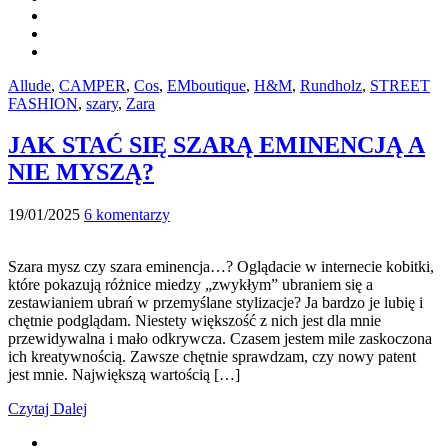
Allude
,
CAMPER
,
Cos
,
EMboutique
,
H&M
,
Rundholz
,
STREET
FASHION
,
szary
,
Zara
JAK STAĆ SIĘ SZARĄ EMINENCJĄ A
NIE MYSZĄ?
19/01/2025
6 komentarzy
Szara mysz czy szara eminencja…? Oglądacie w internecie kobitki,
które pokazują różnice miedzy „zwykłym” ubraniem się a
zestawianiem ubrań w przemyślane stylizacje? Ja bardzo je lubię i
chętnie podglądam. Niestety większość z nich jest dla mnie
przewidywalna i mało odkrywcza. Czasem jestem mile zaskoczona
ich kreatywnością. Zawsze chętnie sprawdzam, czy nowy patent
jest mnie. Największą wartością […]
Czytaj Dalej