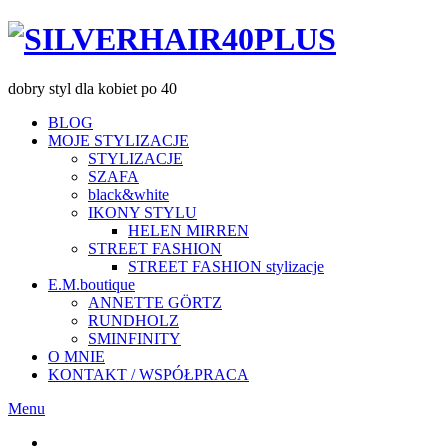
dobry styl dla kobiet po 40
BLOG
MOJE STYLIZACJE
STYLIZACJE
SZAFA
black&white
IKONY STYLU
HELEN MIRREN
STREET FASHION
STREET FASHION stylizacje
E.M.boutique
ANNETTE GÖRTZ
RUNDHOLZ
SMINFINITY
O MNIE
KONTAKT / WSPÓŁPRACA
Menu