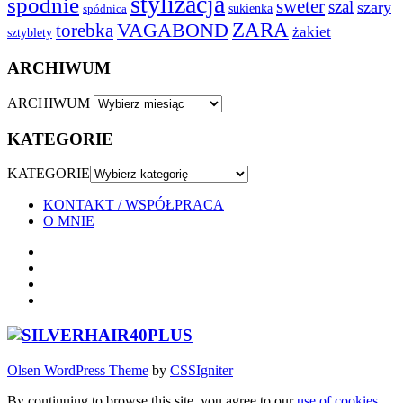
stylizacja
spodnie
sweter
szal
szary
sukienka
spódnica
VAGABOND
ZARA
torebka
żakiet
sztyblety
ARCHIWUM
ARCHIWUM
KATEGORIE
KATEGORIE
KONTAKT / WSPÓŁPRACA
O MNIE
Olsen WordPress Theme
by
CSSIgniter
By continuing to browse this site, you agree to our
use of cookies
.