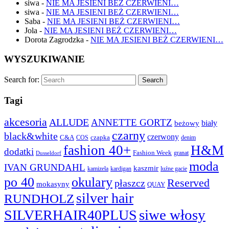
siwa
-
NIE MA JESIENI BEŻ CZERWIENI…
siwa
-
NIE MA JESIENI BEŻ CZERWIENI…
Saba
-
NIE MA JESIENI BEŻ CZERWIENI…
Jola
-
NIE MA JESIENI BEŻ CZERWIENI…
Dorota Zagrodzka
-
NIE MA JESIENI BEŻ CZERWIENI…
WYSZUKIWANIE
Search for:
Search
Tagi
akcesoria
ALLUDE
ANNETTE GORTZ
biały
beżowy
czarny
black&white
czerwony
C&A
COS
czapka
denim
fashion 40+
H&M
dodatki
Fashion Week
granat
Dusseldorf
moda
IVAN GRUNDAHL
kaszmir
kamizela
kardigan
luźne gacie
po 40
okulary
Reserved
płaszcz
mokasyny
QUAY
silver hair
RUNDHOLZ
siwe włosy
SILVERHAIR40PLUS