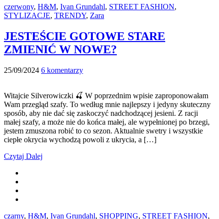
czerwony
,
H&M
,
Ivan Grundahl
,
STREET FASHION
,
STYLIZACJE
,
TRENDY
,
Zara
JESTEŚCIE GOTOWE STARE
ZMIENIĆ W NOWE?
25/09/2024
6 komentarzy
Witajcie Silverowiczki 🍒 W poprzednim wpisie zaproponowałam
Wam przegląd szafy. To według mnie najlepszy i jedyny skuteczny
sposób, aby nie dać się zaskoczyć nadchodzącej jesieni. Z racji
małej szafy, a może nie do końca małej, ale wypełnionej po brzegi,
jestem zmuszona robić to co sezon. Aktualnie swetry i wszystkie
ciepłe okrycia wychodzą powoli z ukrycia, a […]
Czytaj Dalej
czarny
,
H&M
,
Ivan Grundahl
,
SHOPPING
,
STREET FASHION
,