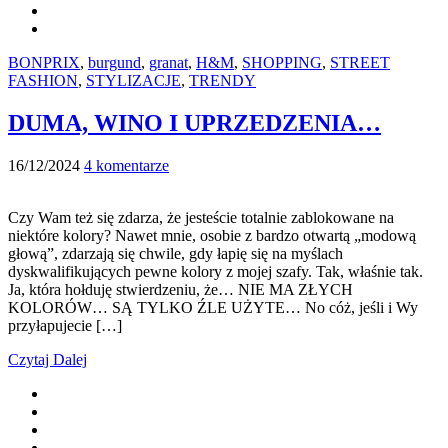
BONPRIX
,
burgund
,
granat
,
H&M
,
SHOPPING
,
STREET
FASHION
,
STYLIZACJE
,
TRENDY
DUMA, WINO I UPRZEDZENIA…
16/12/2024
4 komentarze
Czy Wam też się zdarza, że jesteście totalnie zablokowane na
niektóre kolory? Nawet mnie, osobie z bardzo otwartą „modową
głową”, zdarzają się chwile, gdy łapię się na myślach
dyskwalifikujących pewne kolory z mojej szafy. Tak, właśnie tak.
Ja, która hołduję stwierdzeniu, że… NIE MA ZŁYCH
KOLORÓW… SĄ TYLKO ŹLE UŻYTE… No cóż, jeśli i Wy
przyłapujecie […]
Czytaj Dalej