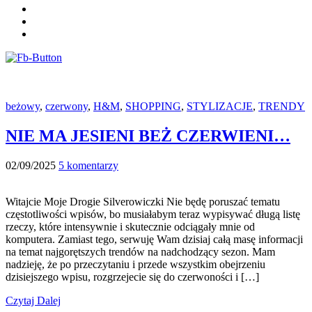
beżowy
,
czerwony
,
H&M
,
SHOPPING
,
STYLIZACJE
,
TRENDY
NIE MA JESIENI BEŻ CZERWIENI…
02/09/2025
5 komentarzy
Witajcie Moje Drogie Silverowiczki Nie będę poruszać tematu
częstotliwości wpisów, bo musiałabym teraz wypisywać długą listę
rzeczy, które intensywnie i skutecznie odciągały mnie od
komputera. Zamiast tego, serwuję Wam dzisiaj całą masę informacji
na temat najgorętszych trendów na nadchodzący sezon. Mam
nadzieję, że po przeczytaniu i przede wszystkim obejrzeniu
dzisiejszego wpisu, rozgrzejecie się do czerwoności i […]
Czytaj Dalej