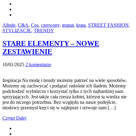
Allude
,
C&A
,
Cos
,
czerwony
,
granat
,
krata
,
STREET FASHION
,
STYLIZACJE
,
TRENDY
STARE ELEMENTY – NOWE
ZESTAWIENIE
10/01/2025
2 komentarze
Inspiracja Na modę i trendy możemy patrzeć na wiele sposobów.
Możemy się zachwycać i podążać radośnie ich śladem. Możemy
podchodzić wybiórczo i korzystać tylko z tych najbardziej nam
sprzyjających. Jest także cała rzesza kobiet, którym ta wiedza nie
jest do niczego potrzebna. Bez względu na nasze podejście,
modowy przemysł kręci się w najlepsze i serwuje nam […]
Czytaj Dalej