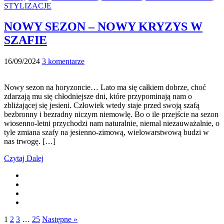
STYLIZACJE
NOWY SEZON – NOWY KRYZYS W
SZAFIE
16/09/2024
3 komentarze
Nowy sezon na horyzoncie… Lato ma się całkiem dobrze, choć
zdarzają mu się chłodniejsze dni, które przypominają nam o
zbliżającej się jesieni. Człowiek wtedy staje przed swoją szafą
bezbronny i bezradny niczym niemowlę. Bo o ile przejście na sezon
wiosenno-letni przychodzi nam naturalnie, niemal niezauważalnie, o
tyle zmiana szafy na jesienno-zimową, wielowarstwową budzi w
nas trwogę. […]
Czytaj Dalej
1
2
3
…
25
Następne »