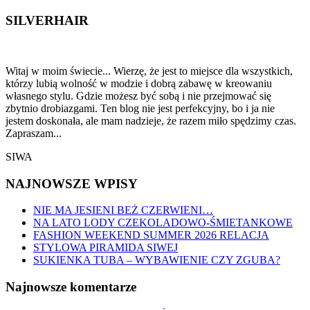
SILVERHAIR
Witaj w moim świecie... Wierzę, że jest to miejsce dla wszystkich,
którzy lubią wolność w modzie i dobrą zabawę w kreowaniu
własnego stylu. Gdzie możesz być sobą i nie przejmować się
zbytnio drobiazgami. Ten blog nie jest perfekcyjny, bo i ja nie
jestem doskonała, ale mam nadzieje, że razem miło spędzimy czas.
Zapraszam...
SIWA
NAJNOWSZE WPISY
NIE MA JESIENI BEŻ CZERWIENI…
NA LATO LODY CZEKOLADOWO-ŚMIETANKOWE
FASHION WEEKEND SUMMER 2026 RELACJA
STYLOWA PIRAMIDA SIWEJ
SUKIENKA TUBA – WYBAWIENIE CZY ZGUBA?
Najnowsze komentarze