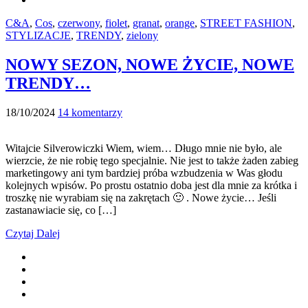
C&A
,
Cos
,
czerwony
,
fiolet
,
granat
,
orange
,
STREET FASHION
,
STYLIZACJE
,
TRENDY
,
zielony
NOWY SEZON, NOWE ŻYCIE, NOWE
TRENDY…
18/10/2024
14 komentarzy
Witajcie Silverowiczki Wiem, wiem… Długo mnie nie było, ale
wierzcie, że nie robię tego specjalnie. Nie jest to także żaden zabieg
marketingowy ani tym bardziej próba wzbudzenia w Was głodu
kolejnych wpisów. Po prostu ostatnio doba jest dla mnie za krótka i
troszkę nie wyrabiam się na zakrętach 🙂 . Nowe życie… Jeśli
zastanawiacie się, co […]
Czytaj Dalej