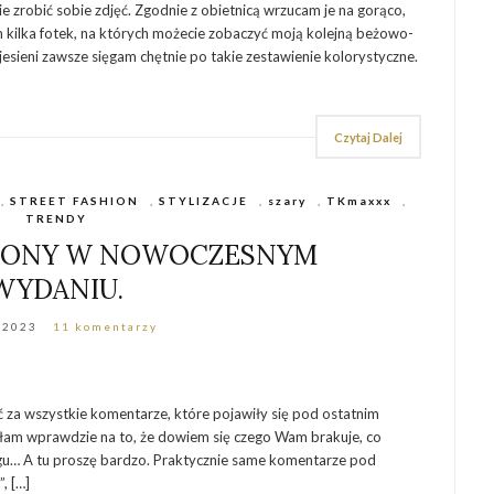
ie zrobić sobie zdjęć. Zgodnie z obietnicą wrzucam je na gorąco,
 kilka fotek, na których możecie zobaczyć moją kolejną beżowo-
u jesieni zawsze sięgam chętnie po takie zestawienie kolorystyczne.
Czytaj Dalej
,
STREET FASHION
,
STYLIZACJE
,
szary
,
TKmaxxx
,
TRENDY
ASONY W NOWOCZESNYM
WYDANIU.
/2023
11 komentarzy
za wszystkie komentarze, które pojawiły się pod ostatnim
yłam wprawdzie na to, że dowiem się czego Wam brakuje, co
logu… A tu proszę bardzo. Praktycznie same komentarze pod
, […]