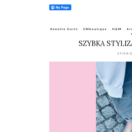
Annette Gortz
,
EMboutique
,
H&M
,
kr
SZYBKA STYLI
27/04/