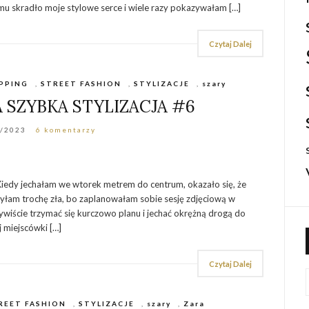
mu skradło moje stylowe serce i wiele razy pokazywałam […]
Czytaj Dalej
PPING
,
STREET FASHION
,
STYLIZACJE
,
szary
SZYBKA STYLIZACJA #6
2/2023
6 komentarzy
Kiedy jechałam we wtorek metrem do centrum, okazało się, że
. Byłam trochę zła, bo zaplanowałam sobie sesję zdjęciową w
wiście trzymać się kurczowo planu i jechać okrężną drogą do
j miejscówki […]
Czytaj Dalej
REET FASHION
,
STYLIZACJE
,
szary
,
Zara