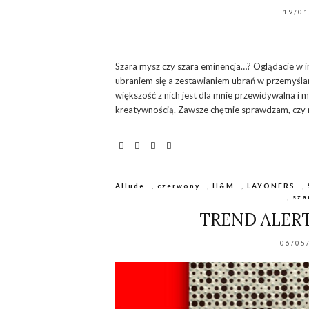
19/0
Szara mysz czy szara eminencja…? Oglądacie w i
ubraniem się a zestawianiem ubrań w przemyślane
większość z nich jest dla mnie przewidywalna i
kreatywnością. Zawsze chętnie sprawdzam, czy n
Allude
,
czerwony
,
H&M
,
LAYONERS
,
,
sza
TREND ALERT
06/05