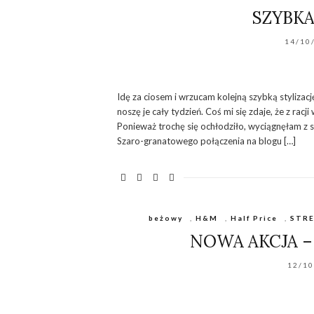
SZYBKA
14/10
Idę za ciosem i wrzucam kolejną szybką stylizac
noszę je cały tydzień. Coś mi się zdaje, że z rac
Ponieważ trochę się ochłodziło, wyciągnęłam z
Szaro-granatowego połączenia na blogu […]
beżowy
,
H&M
,
Half Price
,
STRE
NOWA AKCJA – 
12/1