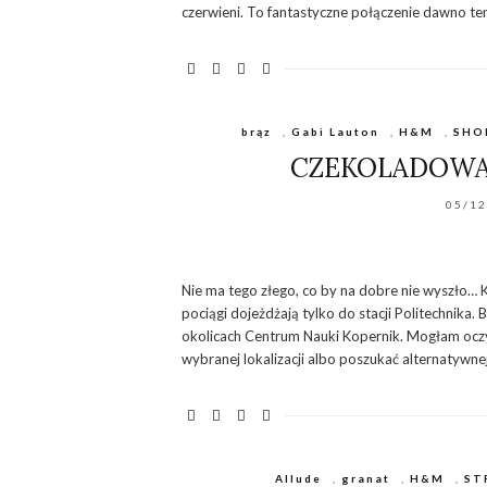
czerwieni. To fantastyczne połączenie dawno te
brąz
,
Gabi Lauton
,
H&M
,
SHO
CZEKOLADOWA 
05/1
Nie ma tego złego, co by na dobre nie wyszło… 
pociągi dojeżdżają tylko do stacji Politechnika
okolicach Centrum Nauki Kopernik. Mogłam oczy
wybranej lokalizacji albo poszukać alternatywne
Allude
,
granat
,
H&M
,
ST