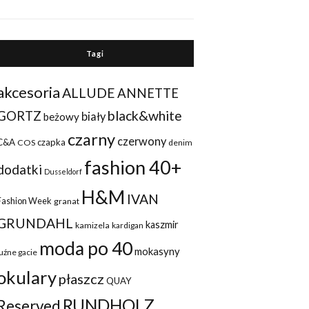
Tagi
akcesoria
ALLUDE
ANNETTE
black&white
GORTZ
biały
beżowy
czarny
czerwony
C&A
czapka
COS
denim
fashion 40+
dodatki
Dusseldorf
H&M
IVAN
Fashion Week
granat
GRUNDAHL
kaszmir
kamizela
kardigan
moda po 40
mokasyny
luźne gacie
okulary
płaszcz
QUAY
RUNDHOLZ
Reserved