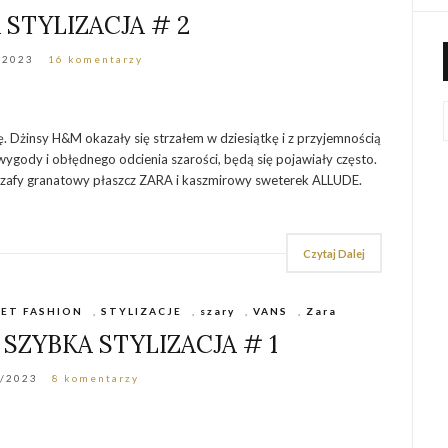
 STYLIZACJA # 2
/2023
16 komentarzy
ję. Dżinsy H&M okazały się strzałem w dziesiątkę i z przyjemnością
ji wygody i obłędnego odcienia szarości, będą się pojawiały często.
 szafy granatowy płaszcz ZARA i kaszmirowy sweterek ALLUDE.
Czytaj Dalej
ET FASHION
,
STYLIZACJE
,
szary
,
VANS
,
Zara
SZYBKA STYLIZACJA # 1
0/2023
8 komentarzy