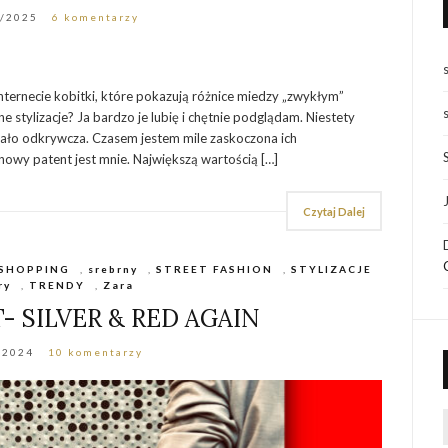
1/2025
6 komentarzy
nternecie kobitki, które pokazują różnice miedzy „zwykłym”
 stylizacje? Ja bardzo je lubię i chętnie podglądam. Niestety
 mało odkrywcza. Czasem jestem mile zaskoczona ich
owy patent jest mnie. Największą wartością […]
Czytaj Dalej
SHOPPING
,
srebrny
,
STREET FASHION
,
STYLIZACJE
ry
,
TRENDY
,
Zara
- SILVER & RED AGAIN
/2024
10 komentarzy
f