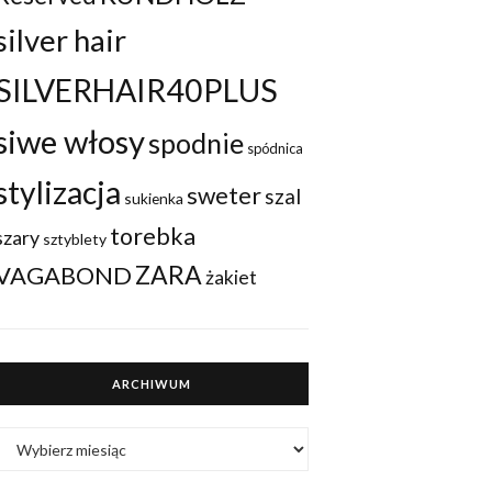
silver hair
SILVERHAIR40PLUS
siwe włosy
spodnie
spódnica
stylizacja
sweter
szal
sukienka
torebka
szary
sztyblety
ZARA
VAGABOND
żakiet
ARCHIWUM
ARCHIWUM