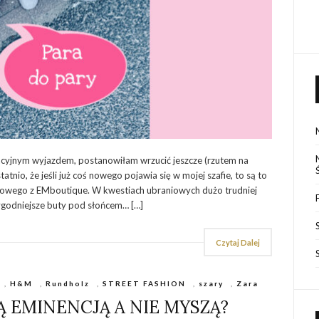
cyjnym wyjazdem, postanowiłam wrzucić jeszcze (rzutem na
tnio, że jeśli już coś nowego pojawia się w mojej szafie, to są to
tylowego z EMboutique. W kwestiach ubraniowych dużo trudniej
ygodniejsze buty pod słońcem… […]
Czytaj Dalej
,
H&M
,
Rundholz
,
STREET FASHION
,
szary
,
Zara
RĄ EMINENCJĄ A NIE MYSZĄ?