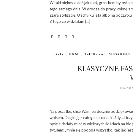
W taki piękny dzień jak dziś, grzechem by było n
tego samego dnia. W drodze do pracy, cyknęłam
szarą stylizację. U schyłku lata albo na początk
Z tego co widziałam […]
biały
,
H&M
,
Half Price
,
SHOPPING
KLASYCZNE F
04/10
Na początku, chcę Wam serdecznie podziękować 
wpisem. Dziękuję z całego serca za każdy… Licz
byście chciały mieć w większych ilościach na b
tytułem: „mnie się podoba wszystko, tak jak jest”