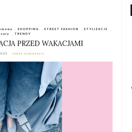
emowy
,
SHOPPING
,
STREET FASHION
,
STYLIZACJE
,
szary
,
TRENDY
ZACJA PRZED WAKACJAMI
2025
Jeden komentarz