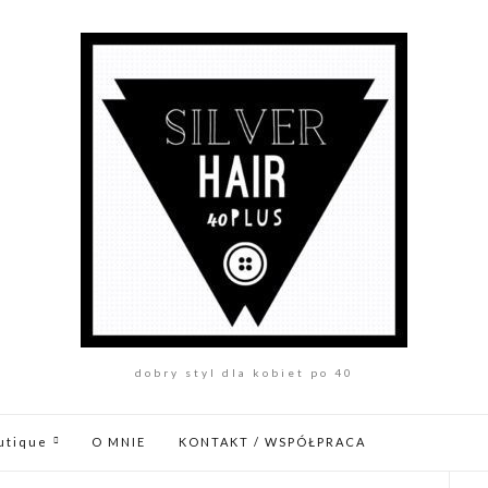
dobry styl dla kobiet po 40
utique
O MNIE
KONTAKT / WSPÓŁPRACA