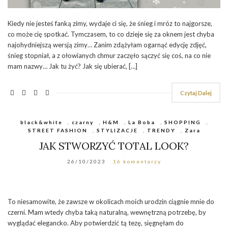
Kiedy nie jesteś fanką zimy, wydaje ci się, że śnieg i mróz to najgorsze,
co może cię spotkać. Tymczasem, to co dzieje się za oknem jest chyba
najohydniejszą wersją zimy… Zanim zdążyłam ogarnąć edycję zdjęć,
śnieg stopniał, a z ołowianych chmur zaczęło sączyć się coś, na co nie
mam nazwy… Jak tu żyć? Jak się ubierać, […]
Czytaj Dalej
black&white
,
czarny
,
H&M
,
La Boba
,
SHOPPING
,
STREET FASHION
,
STYLIZACJE
,
TRENDY
,
Zara
JAK STWORZYĆ TOTAL LOOK?
26/10/2023
16 komentarzy
To niesamowite, że zawsze w okolicach moich urodzin ciągnie mnie do
czerni. Mam wtedy chyba taką naturalną, wewnętrzną potrzebę, by
wyglądać elegancko. Aby potwierdzić tą tezę, sięgnęłam do