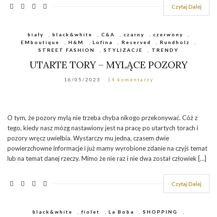
Czytaj Dalej
biały
,
black&white
,
C&A
,
czarny
,
czerwony
,
EMboutique
,
H&M
,
Lofina
,
Reserved
,
Rundholz
,
STREET FASHION
,
STYLIZACJE
,
TRENDY
UTARTE TORY – MYLĄCE POZORY
16/05/2023
14 komentarzy
O tym, że pozory mylą nie trzeba chyba nikogo przekonywać. Cóż z
tego, kiedy nasz mózg nastawiony jest na pracę po utartych torach i
pozory wręcz uwielbia. Wystarczy mu jedna, czasem dwie
powierzchowne informacje i już mamy wyrobione zdanie na czyjś temat
lub na temat danej rzeczy. Mimo że nie raz i nie dwa został człowiek […]
Czytaj Dalej
black&white
,
fiolet
,
La Boba
,
SHOPPING
,