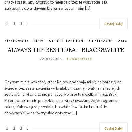
pracy i czasu, aby tworzyć to miejsce przez te wszystkie lata.
Zaglądanie do archiwum bloga nie jest w moim […]
Czytaj Dalej
black&white
,
H&M
,
STREET FASHION
,
STYLIZACJE
,
Zara
ALWAYS THE BEST IDEA – BLACK&WHITE
22/05/2024
4 komentarze
Gdybym miała wskazać, które kolory podobają mi się najbardziej na
świecie, bez zastanowienia wybrałabym czarny i biały, a najlepiej ich
zestawienie. Nic na to nie poradzę. Po prostu uwielbiam i już. Brak
koloru wcale mi nie przeszkadza, a wręcz uważam, że jest ogromną
zaletą. Zabawa jest przednia, bo właśnie w takim kontraście
najwyraźniej widać wszystkie optyczne […]
Czytaj Dalej