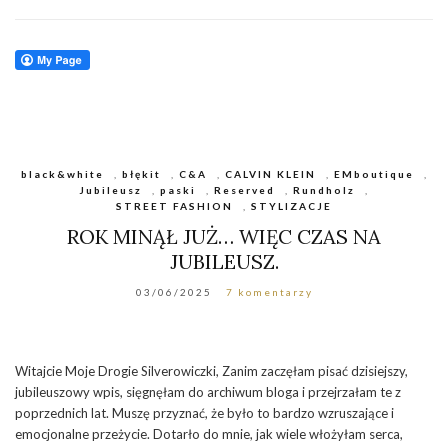
black&white
,
błękit
,
C&A
,
CALVIN KLEIN
,
EMboutique
,
Jubileusz
,
paski
,
Reserved
,
Rundholz
,
STREET FASHION
,
STYLIZACJE
ROK MINĄŁ JUŻ… WIĘC CZAS NA
JUBILEUSZ.
03/06/2025
7 komentarzy
Witajcie Moje Drogie Silverowiczki, Zanim zaczęłam pisać dzisiejszy,
jubileuszowy wpis, sięgnęłam do archiwum bloga i przejrzałam te z
poprzednich lat. Muszę przyznać, że było to bardzo wzruszające i
emocjonalne przeżycie. Dotarło do mnie, jak wiele włożyłam serca,