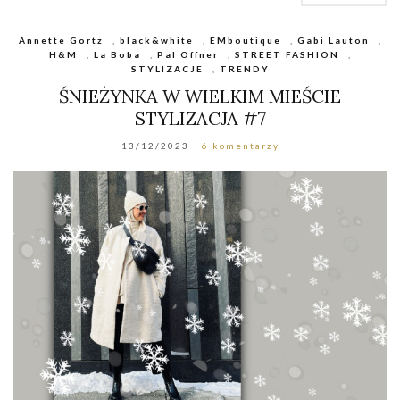
Annette Gortz
,
black&white
,
EMboutique
,
Gabi Lauton
,
H&M
,
La Boba
,
Pal Offner
,
STREET FASHION
,
STYLIZACJE
,
TRENDY
ŚNIEŻYNKA W WIELKIM MIEŚCIE
STYLIZACJA #7
13/12/2023
6 komentarzy