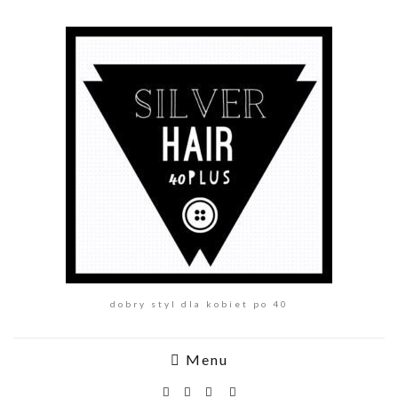
dobry styl dla kobiet po 40
Menu