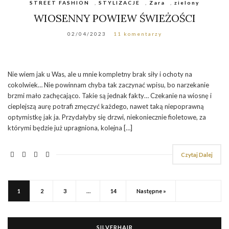
STREET FASHION
,
STYLIZACJE
,
Zara
,
zielony
WIOSENNY POWIEW ŚWIEŻOŚCI
02/04/2023
11 komentarzy
Nie wiem jak u Was, ale u mnie kompletny brak siły i ochoty na
cokolwiek… Nie powinnam chyba tak zaczynać wpisu, bo narzekanie
brzmi mało zachęcająco. Takie są jednak fakty… Czekanie na wiosnę i
cieplejszą aurę potrafi zmęczyć każdego, nawet taką niepoprawną
optymistkę jak ja. Przydałyby się drzwi, niekoniecznie fioletowe, za
którymi będzie już upragniona, kolejna […]
Czytaj Dalej
1
2
3
…
14
Następne »
SILVERHAIR