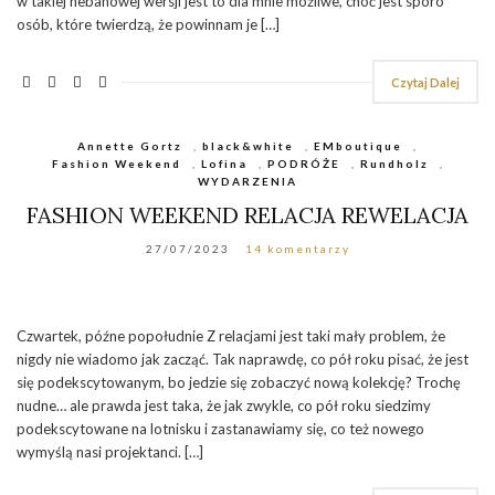
w takiej hebanowej wersji jest to dla mnie możliwe, choć jest sporo
osób, które twierdzą, że powinnam je […]
Czytaj Dalej
Annette Gortz
,
black&white
,
EMboutique
,
Fashion Weekend
,
Lofina
,
PODRÓŻE
,
Rundholz
,
WYDARZENIA
FASHION WEEKEND RELACJA REWELACJA
27/07/2023
14 komentarzy
Czwartek, późne popołudnie Z relacjami jest taki mały problem, że
nigdy nie wiadomo jak zacząć. Tak naprawdę, co pół roku pisać, że jest
się podekscytowanym, bo jedzie się zobaczyć nową kolekcję? Trochę
nudne… ale prawda jest taka, że jak zwykle, co pół roku siedzimy
podekscytowane na lotnisku i zastanawiamy się, co też nowego
wymyślą nasi projektanci. […]