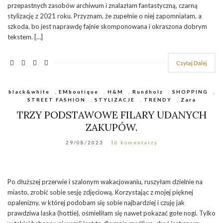
przepastnych zasobów archiwum i znalazłam fantastyczną, czarną
stylizację z 2021 roku. Przyznam, że zupełnie o niej zapomniałam, a
szkoda, bo jest naprawdę fajnie skomponowana i okraszona dobrym
tekstem. […]
Czytaj Dalej
black&white
,
EMboutique
,
H&M
,
Rundholz
,
SHOPPING
,
STREET FASHION
,
STYLIZACJE
,
TRENDY
,
Zara
TRZY PODSTAWOWE FILARY UDANYCH
ZAKUPÓW.
29/08/2023
16 komentarzy
Po dłuższej przerwie i szalonym wakacjowaniu, ruszyłam dzielnie na
miasto, zrobić sobie sesję zdjęciową. Korzystając z mojej pięknej
opalenizny, w której podobam się sobie najbardziej i czuję jak
prawdziwa laska (hottie), ośmieliłam się nawet pokazać gołe nogi. Tylko