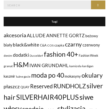
Search
Searc
for:
Tagi
akcesoria
ALLUDE
ANNETTE GORTZ
beżowy
czarny
black&white
biały
czerwony
C&A
czapka
COS
fashion 40+
dodatki
Fashion Week
denim
Dusseldorf
H&M
IVAN GRUNDAHL
granat
kamizela
kardigan
moda po 40
okulary
mokasyny
kaszmir
luźne gacie
silver
RUNDHOLZ
Reserved
płaszcz
QUAY
siwe
SILVERHAIR40PLUS
hair
włosy
stylizacja
spodnie