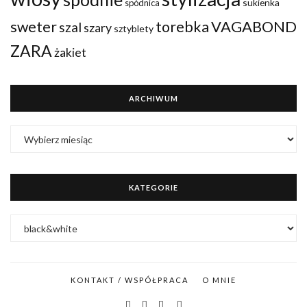
sukienka
spódnica
VAGABOND
sweter
torebka
szal
szary
sztyblety
ZARA
żakiet
ARCHIWUM
ARCHIWUM
KATEGORIE
KATEGORIE
KONTAKT / WSPÓŁPRACA
O MNIE