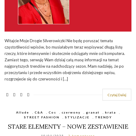
Witajcie Moje Drogie Silverowiczki Nie będę poruszać tematu
częstotliwości wpisów, bo musiałabym teraz wypisywać długą listę
rzeczy, które intensywnie i skutecznie odciągały mnie od komputera.
Zamiast tego, serwuję Wam dzisiaj całą masę informacji na temat
najgorętszych trendów na nadchodzący sezon. Mam nadzieję, że po
przeczytaniu i przede wszystkim obejrzeniu dzisiejszego wpisu,
rozgrzejecie się do czerwoności i […]
Czytaj Dalej
Allude
,
C&A
,
Cos
,
czerwony
,
granat
,
krata
,
STREET FASHION
,
STYLIZACJE
,
TRENDY
STARE ELEMENTY – NOWE ZESTAWIENIE
10/01/2025
2 komentarze