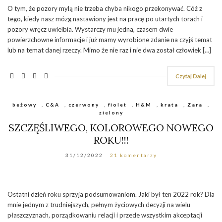
O tym, że pozory mylą nie trzeba chyba nikogo przekonywać. Cóż z
tego, kiedy nasz mózg nastawiony jest na pracę po utartych torach i
pozory wręcz uwielbia. Wystarczy mu jedna, czasem dwie
powierzchowne informacje i już mamy wyrobione zdanie na czyjś temat
lub na temat danej rzeczy. Mimo że nie raz i nie dwa został człowiek […]
Czytaj Dalej
beżowy
,
C&A
,
czerwony
,
fiolet
,
H&M
,
krata
,
Zara
,
zielony
SZCZĘŚLIWEGO, KOLOROWEGO NOWEGO
ROKU!!!
31/12/2022
21 komentarzy
Ostatni dzień roku sprzyja podsumowaniom. Jaki był ten 2022 rok? Dla
mnie jednym z trudniejszych, pełnym życiowych decyzji na wielu
płaszczyznach, porządkowaniu relacji i przede wszystkim akceptacji