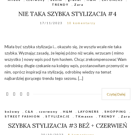
TRENDY
,
Zara
NIE TAKA SZYBKA STYLIZACJA #4
17/11/2023
10 komentarzy
Miała być szybka stylizacja i… okazało się, że wyszła wcale nie taka
szybka. Wyznając zasadę, że lepiej późno niż wcale, wrzucam ( mimo
wszystko ) nowy wpis pod tym hasłem. Chcąc zrekompensować Wam
odrobinkę długie czekanie na kolejny wpis, postanowiłam przemycić w
nim, oprócz inspiracji na stylizację, odrobinę wiedzy na temat
najbardziej gorącego trendu tego sezonu. […]
Czytaj Dalej
beżowy
,
C&A
,
czerwony
,
H&M
,
LAYONERS
,
SHOPPING
,
STREET FASHION
,
STYLIZACJE
,
TKmaxxx
,
TRENDY
,
Zara
SZYBKA STYLIZACJA #3 BEŻ + CZERWIEŃ
20/10/2023
8 komentarzy