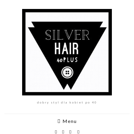
dobry styl dla kobiet po 40
Menu