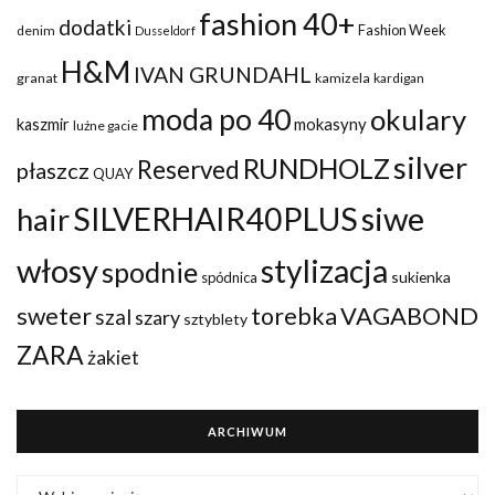
fashion 40+
dodatki
Fashion Week
denim
Dusseldorf
H&M
IVAN GRUNDAHL
granat
kamizela
kardigan
moda po 40
okulary
mokasyny
kaszmir
luźne gacie
silver
RUNDHOLZ
Reserved
płaszcz
QUAY
siwe
SILVERHAIR40PLUS
hair
włosy
stylizacja
spodnie
sukienka
spódnica
VAGABOND
sweter
torebka
szal
szary
sztyblety
ZARA
żakiet
ARCHIWUM
ARCHIWUM