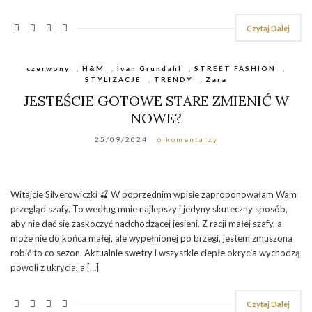
Czytaj Dalej
czerwony
,
H&M
,
Ivan Grundahl
,
STREET FASHION
,
STYLIZACJE
,
TRENDY
,
Zara
JESTEŚCIE GOTOWE STARE ZMIENIĆ W
NOWE?
25/09/2024
6 komentarzy
Witajcie Silverowiczki 🍒 W poprzednim wpisie zaproponowałam Wam
przegląd szafy. To według mnie najlepszy i jedyny skuteczny sposób,
aby nie dać się zaskoczyć nadchodzącej jesieni. Z racji małej szafy, a
może nie do końca małej, ale wypełnionej po brzegi, jestem zmuszona
robić to co sezon. Aktualnie swetry i wszystkie ciepłe okrycia wychodzą
powoli z ukrycia, a […]
Czytaj Dalej