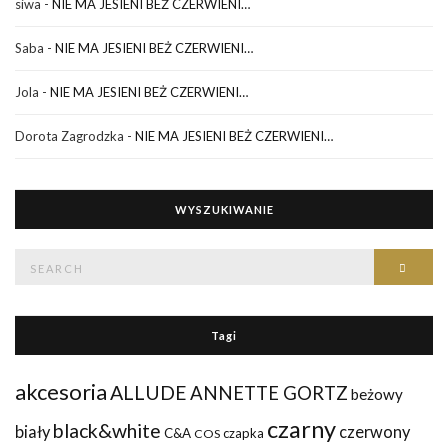
siwa
-
NIE MA JESIENI BEŻ CZERWIENI…
Saba
-
NIE MA JESIENI BEŻ CZERWIENI…
Jola
-
NIE MA JESIENI BEŻ CZERWIENI…
Dorota Zagrodzka
-
NIE MA JESIENI BEŻ CZERWIENI…
WYSZUKIWANIE
Search
Searc
for:
Tagi
akcesoria
ALLUDE
ANNETTE GORTZ
beżowy
czarny
black&white
biały
czerwony
C&A
czapka
COS