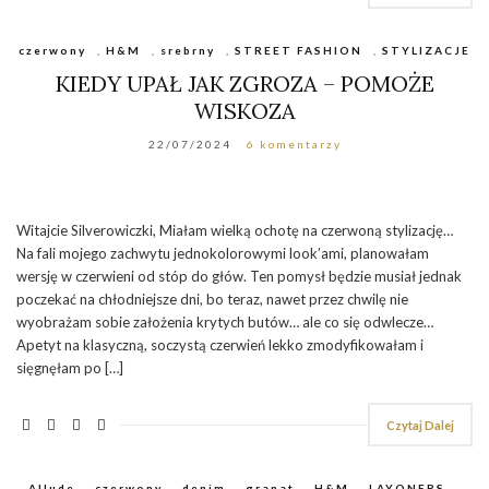
czerwony
,
H&M
,
srebrny
,
STREET FASHION
,
STYLIZACJE
KIEDY UPAŁ JAK ZGROZA – POMOŻE
WISKOZA
22/07/2024
6 komentarzy
Witajcie Silverowiczki, Miałam wielką ochotę na czerwoną stylizację…
Na fali mojego zachwytu jednokolorowymi look’ami, planowałam
wersję w czerwieni od stóp do głów. Ten pomysł będzie musiał jednak
poczekać na chłodniejsze dni, bo teraz, nawet przez chwilę nie
wyobrażam sobie założenia krytych butów… ale co się odwlecze…
Apetyt na klasyczną, soczystą czerwień lekko zmodyfikowałam i
sięgnęłam po […]
Czytaj Dalej
Allude
,
czerwony
,
denim
,
granat
,
H&M
,
LAYONERS
,