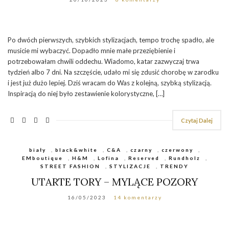
Po dwóch pierwszych, szybkich stylizacjach, tempo trochę spadło, ale
musicie mi wybaczyć. Dopadło mnie małe przeziębienie i
potrzebowałam chwili oddechu. Wiadomo, katar zazwyczaj trwa
tydzień albo 7 dni. Na szczęście, udało mi się zdusić chorobę w zarodku
i jest już dużo lepiej. Dziś wracam do Was z kolejną, szybką stylizacją.
Inspiracją do niej było zestawienie kolorystyczne, […]
Czytaj Dalej
biały
,
black&white
,
C&A
,
czarny
,
czerwony
,
EMboutique
,
H&M
,
Lofina
,
Reserved
,
Rundholz
,
STREET FASHION
,
STYLIZACJE
,
TRENDY
UTARTE TORY – MYLĄCE POZORY
16/05/2023
14 komentarzy