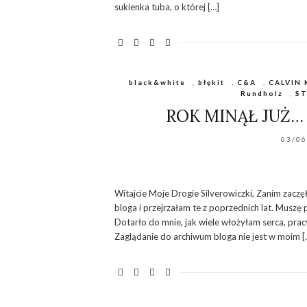
sukienka tuba, o której […]
black&white
,
błękit
,
C&A
,
CALVIN 
Rundholz
,
ST
ROK MINĄŁ JUŻ… 
03/0
Witajcie Moje Drogie Silverowiczki, Zanim zaczę
bloga i przejrzałam te z poprzednich lat. Muszę 
Dotarło do mnie, jak wiele włożyłam serca, pracy
Zaglądanie do archiwum bloga nie jest w moim [