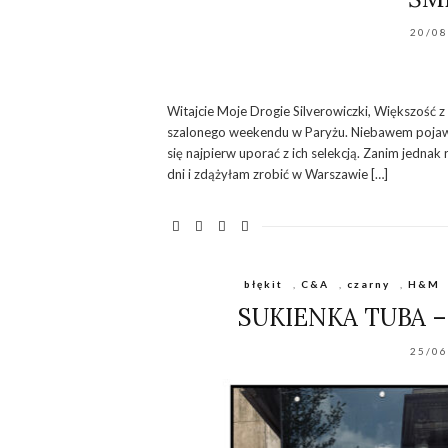
20/08
Witajcie Moje Drogie Silverowiczki, Większość z
szalonego weekendu w Paryżu. Niebawem pojawi 
się najpierw uporać z ich selekcją. Zanim jedna
dni i zdążyłam zrobić w Warszawie […]
błękit
,
C&A
,
czarny
,
H&M
SUKIENKA TUBA 
25/0