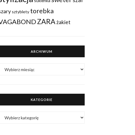
sukienka
torebka
szary
sztyblety
ZARA
VAGABOND
żakiet
ARCHIWUM
ARCHIWUM
KATEGORIE
KATEGORIE