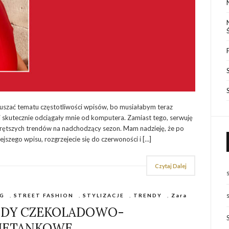
ruszać tematu częstotliwości wpisów, bo musiałabym teraz
 i skutecznie odciągały mnie od komputera. Zamiast tego, serwuję
orętszych trendów na nadchodzący sezon. Mam nadzieję, że po
ejszego wpisu, rozgrzejecie się do czerwoności i […]
Czytaj Dalej
G
,
STREET FASHION
,
STYLIZACJE
,
TRENDY
,
Zara
ODY CZEKOLADOWO-
IETANKOWE