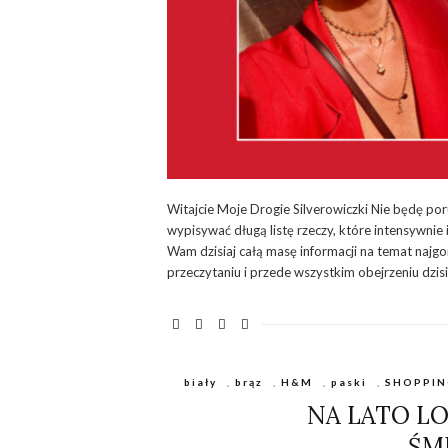
Witajcie Moje Drogie Silverowiczki Nie będę po
wypisywać długą listę rzeczy, które intensywnie
Wam dzisiaj całą masę informacji na temat najg
przeczytaniu i przede wszystkim obejrzeniu dzisi
biały
,
brąz
,
H&M
,
paski
,
SHOPPIN
NA LATO L
ŚM