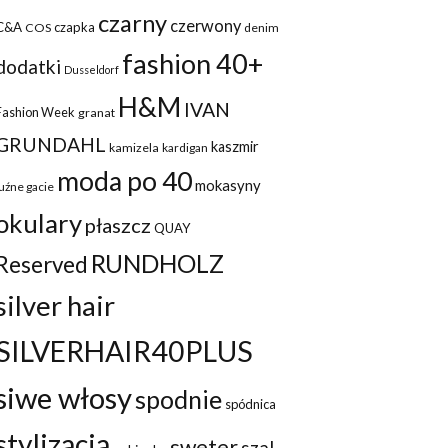
czarny
czerwony
C&A
czapka
COS
denim
fashion 40+
dodatki
Dusseldorf
H&M
IVAN
Fashion Week
granat
GRUNDAHL
kaszmir
kamizela
kardigan
moda po 40
mokasyny
luźne gacie
okulary
płaszcz
QUAY
RUNDHOLZ
Reserved
silver hair
SILVERHAIR40PLUS
siwe włosy
spodnie
spódnica
stylizacja
sweter
szal