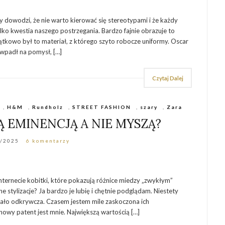
dowodzi, że nie warto kierować się stereotypami i że każdy
lko kwestia naszego postrzegania. Bardzo fajnie obrazuje to
ątkowo był to materiał, z którego szyto robocze uniformy. Oscar
) wpadł na pomysł, […]
Czytaj Dalej
,
H&M
,
Rundholz
,
STREET FASHION
,
szary
,
Zara
RĄ EMINENCJĄ A NIE MYSZĄ?
1/2025
6 komentarzy
nternecie kobitki, które pokazują różnice miedzy „zwykłym”
 stylizacje? Ja bardzo je lubię i chętnie podglądam. Niestety
 mało odkrywcza. Czasem jestem mile zaskoczona ich
owy patent jest mnie. Największą wartością […]