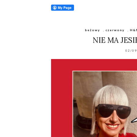
beżowy
,
czerwony
,
H&
NIE MA JES
02/0