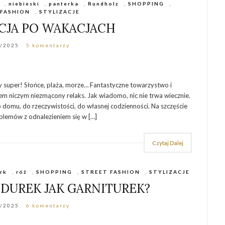
,
niebieski
,
panterka
,
Rundholz
,
SHOPPING
,
 FASHION
,
STYLIZACJE
KCJA PO WAKACJACH
5/2025
5 komentarzy
ły super! Słońce, plaża, morze… Fantastyczne towarzystwo i
em niczym niezmącony relaks. Jak wiadomo, nic nie trwa wiecznie.
o domu, do rzeczywistości, do własnej codzienności. Na szczęście
blemów z odnalezieniem się w […]
Czytaj Dalej
rk
,
róż
,
SHOPPING
,
STREET FASHION
,
STYLIZACJE
UREK JAK GARNITUREK?
2/2025
6 komentarzy