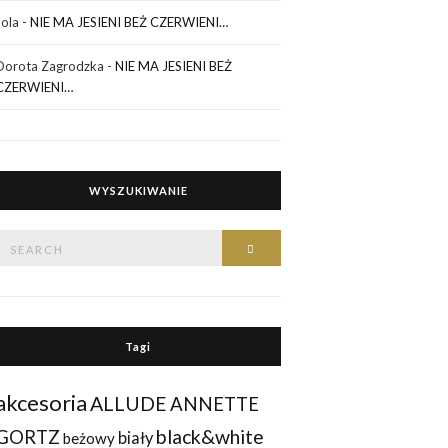
Jola
-
NIE MA JESIENI BEŻ CZERWIENI…
Dorota Zagrodzka
-
NIE MA JESIENI BEŻ
CZERWIENI…
WYSZUKIWANIE
Search
Search
or:
Tagi
akcesoria
ALLUDE
ANNETTE
black&white
GORTZ
biały
beżowy