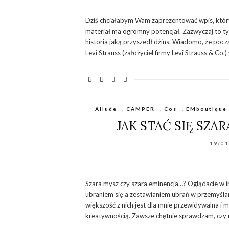
Dziś chciałabym Wam zaprezentować wpis, który 
materiał ma ogromny potencjał. Zazwyczaj to ty
historia jaką przyszedł dżins. Wiadomo, że pocz
Levi Strauss (założyciel firmy Levi Strauss & Co.
Allude
,
CAMPER
,
Cos
,
EMboutique
JAK STAĆ SIĘ SZA
19/0
Szara mysz czy szara eminencja…? Oglądacie w i
ubraniem się a zestawianiem ubrań w przemyślane
większość z nich jest dla mnie przewidywalna i
kreatywnością. Zawsze chętnie sprawdzam, czy n