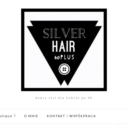
dobry styl dla kobiet po 40
utique
O MNIE
KONTAKT / WSPÓŁPRACA