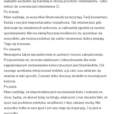
wahadło wychyliło się bardziej w stronę prostoty i minimalizmu. Tylko
miłość do oversize jest niezmienna 🙂 .
Po trzecie.
Mam nadzieję, że wszystkie Silverowiczki przeczytają Twój komentarz.
Każda z nas jest niepowtarzalna i wyjątkowa. Tak właśnie jest, gdy
dokonuje się świadomych wyborów, w całkowitej zgodzie ze swoimi
upodobaniami. Nie ma takiej fizycznej możliwości, by spodobać się
wszystkim, ale można podobać się sobie i emanować dobrą energią.
Tego się trzymam.
Po czwarte.
Nieznajoma także wprawiła mnie w zachwyt i mocno zainspirowała.
Przypomniała mi, że moim ulubionym i zdecydowanie dla mnie
najpiękniejszym zestawieniem kolorystycznym jest black&white. Od
naszego spotkania minął ponad tydzień, a ja cały czas ubieram się
właśnie w taki sposób. Czasem tylko dorzucę dodatki w mocniejszym
kolorze.
Po piąte.
Mam nadzieję, że niepotrzebne jest wystawianie klaty i czekanie na
ciosy. Sądzę, że akurat tutaj, na blogu, większość z nas docenia fakt, że
łączy nas podobna estetyka, wrażliwość i chęć zabawy modą. Nie
wszystko trafia w nasz gust i od razu staje się inspiracją. I to jest w
porządku.