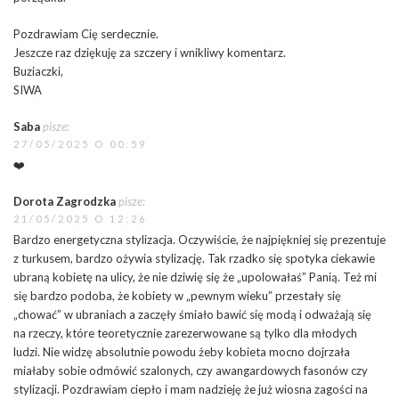
Pozdrawiam Cię serdecznie.
Jeszcze raz dziękuję za szczery i wnikliwy komentarz.
Buziaczki,
SIWA
Saba
pisze:
27/05/2025 O 00:59
❤️
Dorota Zagrodzka
pisze:
21/05/2025 O 12:26
Bardzo energetyczna stylizacja. Oczywiście, że najpiękniej się prezentuje
z turkusem, bardzo ożywia stylizację. Tak rzadko się spotyka ciekawie
ubraną kobietę na ulicy, że nie dziwię się że „upolowałaś” Panią. Też mi
się bardzo podoba, że kobiety w „pewnym wieku” przestały się
„chować” w ubraniach a zaczęły śmiało bawić się modą i odważają się
na rzeczy, które teoretycznie zarezerwowane są tylko dla młodych
ludzi. Nie widzę absolutnie powodu żeby kobieta mocno dojrzała
miałaby sobie odmówić szalonych, czy awangardowych fasonów czy
stylizacji. Pozdrawiam ciepło i mam nadzieję że już wiosna zagości na