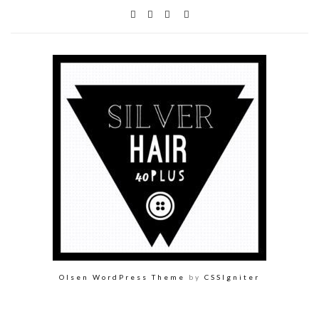
Olsen WordPress Theme
by
CSSIgniter