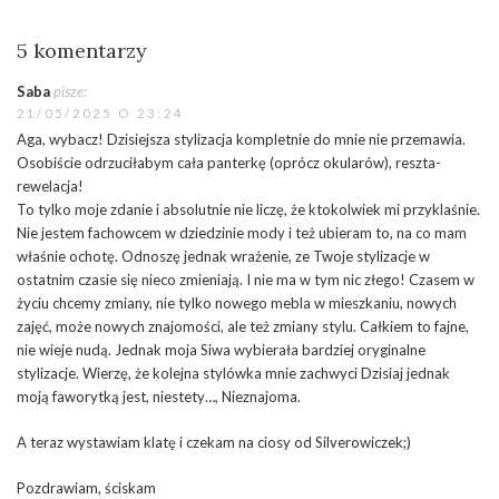
5 komentarzy
Saba
pisze:
21/05/2025 O 23:24
Aga, wybacz! Dzisiejsza stylizacja kompletnie do mnie nie przemawia.
Osobiście odrzuciłabym cała panterkę (oprócz okularów), reszta-
rewelacja!
To tylko moje zdanie i absolutnie nie liczę, że ktokolwiek mi przyklaśnie.
Nie jestem fachowcem w dziedzinie mody i też ubieram to, na co mam
właśnie ochotę. Odnoszę jednak wrażenie, ze Twoje stylizacje w
ostatnim czasie się nieco zmieniają. I nie ma w tym nic złego! Czasem w
życiu chcemy zmiany, nie tylko nowego mebla w mieszkaniu, nowych
zajęć, może nowych znajomości, ale też zmiany stylu. Całkiem to fajne,
nie wieje nudą. Jednak moja Siwa wybierała bardziej oryginalne
stylizacje. Wierzę, że kolejna stylówka mnie zachwyci Dzisiaj jednak
moją faworytką jest, niestety…, Nieznajoma.
A teraz wystawiam klatę i czekam na ciosy od Silverowiczek;)
Pozdrawiam, ściskam