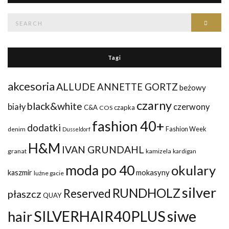
Search
Searc
for:
Tagi
akcesoria
ALLUDE
ANNETTE GORTZ
beżowy
czarny
black&white
biały
czerwony
C&A
czapka
COS
fashion 40+
dodatki
Fashion Week
denim
Dusseldorf
H&M
IVAN GRUNDAHL
granat
kamizela
kardigan
moda po 40
okulary
mokasyny
kaszmir
luźne gacie
silver
RUNDHOLZ
Reserved
płaszcz
QUAY
siwe
SILVERHAIR40PLUS
hair