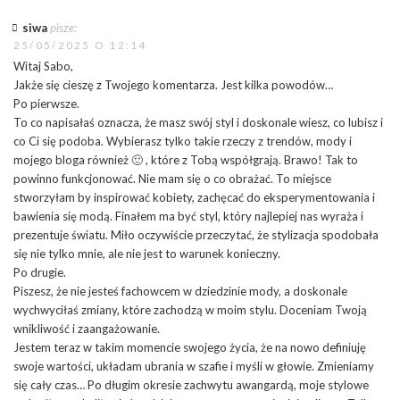
siwa
pisze:
25/05/2025 O 12:14
Witaj Sabo,
Jakże się cieszę z Twojego komentarza. Jest kilka powodów…
Po pierwsze.
To co napisałaś oznacza, że masz swój styl i doskonale wiesz, co lubisz i
co Ci się podoba. Wybierasz tylko takie rzeczy z trendów, mody i
mojego bloga również 🙂 , które z Tobą współgrają. Brawo! Tak to
powinno funkcjonować. Nie mam się o co obrażać. To miejsce
stworzyłam by inspirować kobiety, zachęcać do eksperymentowania i
bawienia się modą. Finałem ma być styl, który najlepiej nas wyraża i
prezentuje światu. Miło oczywiście przeczytać, że stylizacja spodobała
się nie tylko mnie, ale nie jest to warunek konieczny.
Po drugie.
Piszesz, że nie jesteś fachowcem w dziedzinie mody, a doskonale
wychwyciłaś zmiany, które zachodzą w moim stylu. Doceniam Twoją
wnikliwość i zaangażowanie.
Jestem teraz w takim momencie swojego życia, że na nowo definiuję
swoje wartości, układam ubrania w szafie i myśli w głowie. Zmieniamy
się cały czas… Po długim okresie zachwytu awangardą, moje stylowe