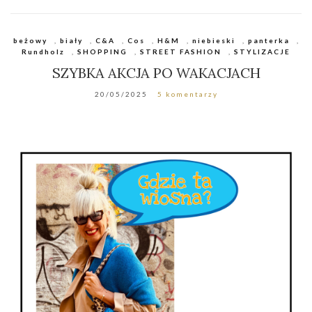
beżowy
,
biały
,
C&A
,
Cos
,
H&M
,
niebieski
,
panterka
,
Rundholz
,
SHOPPING
,
STREET FASHION
,
STYLIZACJE
SZYBKA AKCJA PO WAKACJACH
20/05/2025
5 komentarzy