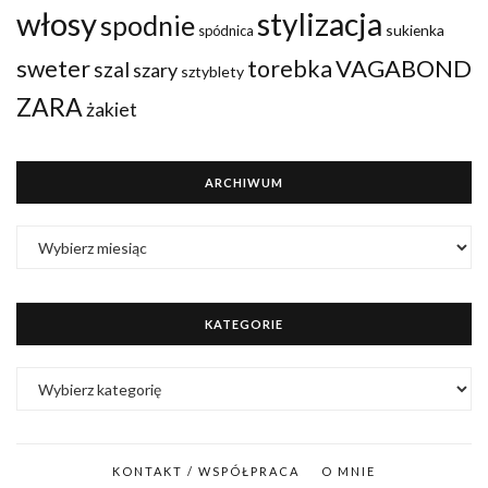
włosy
stylizacja
spodnie
sukienka
spódnica
VAGABOND
sweter
torebka
szal
szary
sztyblety
ZARA
żakiet
ARCHIWUM
ARCHIWUM
KATEGORIE
KATEGORIE
KONTAKT / WSPÓŁPRACA
O MNIE