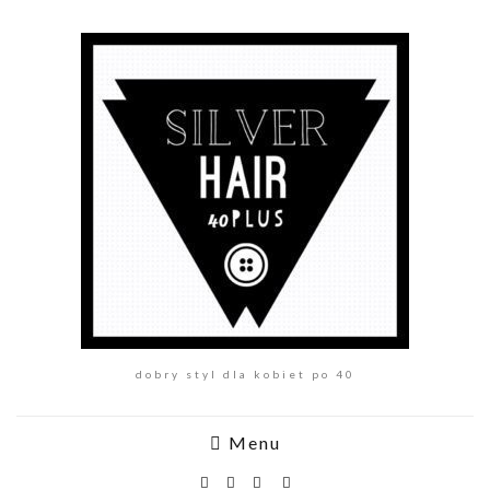
dobry styl dla kobiet po 40
Menu