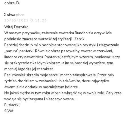
dobre. D.
siwa
pisze:
25/05/2025 O 11:26
Witaj Dorotko,
W naszym przypadku, założenie sweterka Rundholz’a oczywiście
podniosło znacząco wartość tej stylizacji . Żarcik.
Bardziej chodziło mi o podbicie stonowanej kolorystyki i złagodzenie
„pazura” panterki. Równie dobrze pasowałby sweter w czerwieni,
limonce czy nawet różu. Panterka jest fajnym wzorem, ponieważ łączy
się praktycznie z każdym kolorem, a im są bardziej wyraziste, tym
mocniej łagodzą jej charakter.
Pani również skradła moje serce i mocno zainspirowała. Przez cały
tydzień chodziłam w zestawieniu black&white, dorzucając tylko
ewentualnie dodatki w mocniejszym kolorze.
No jakoś ciężko w tym roku wiośnie wkręcić się w swoją rolę. Cały czas
wydaje się być zaspana i niezdecydowana…
Buziaczki,
SIWA