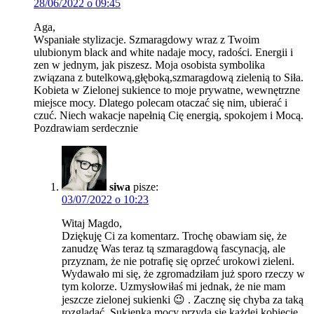
28/06/2022 o 09:45
Aga,
Wspaniałe stylizacje. Szmaragdowy wraz z Twoim
ulubionym black and white nadaje mocy, radości. Energii i
zen w jednym, jak piszesz. Moja osobista symbolika
związana z butelkową,głęboką,szmaragdową zielenią to Siła.
Kobieta w Zielonej sukience to moje prywatne, wewnętrzne
miejsce mocy. Dlatego polecam otaczać się nim, ubierać i
czuć. Niech wakacje napełnią Cię energią, spokojem i Mocą.
Pozdrawiam serdecznie
siwa
pisze:
03/07/2022 o 10:23
Witaj Magdo,
Dziękuję Ci za komentarz. Trochę obawiam się, że
zanudzę Was teraz tą szmaragdową fascynacją, ale
przyznam, że nie potrafię się oprzeć urokowi zieleni.
Wydawało mi się, że zgromadziłam już sporo rzeczy w
tym kolorze. Uzmysłowiłaś mi jednak, że nie mam
jeszcze zielonej sukienki 😉 . Zacznę się chyba za taką
rozglądać. Sukienka mocy przyda się każdej kobiecie,